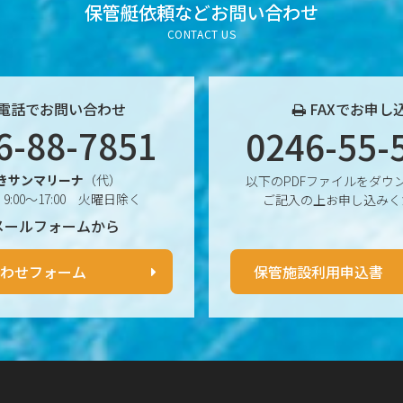
保管艇依頼など
お問い合わせ
CONTACT US
電話でお問い合わせ
FAXでお申し
6-88-7851
0246-55-
きサンマリーナ
（代）
以下のPDFファイルをダウ
9:00〜17:00 火曜日除く
ご記入の上お申し込みく
メールフォームから
わせフォーム
保管施設利用申込書