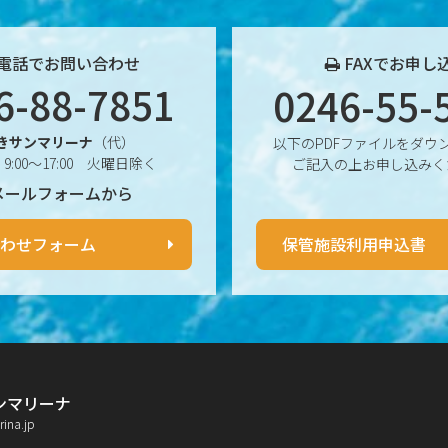
電話でお問い合わせ
FAXでお申し
6-88-7851
0246-55-
きサンマリーナ
（代）
以下のPDFファイルをダウ
9:00〜17:00 火曜日除く
ご記入の上お申し込みく
メールフォームから
わせフォーム
保管施設利用申込書
ンマリーナ
rina.jp