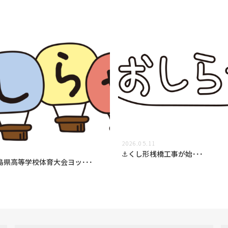
2026.05.11
1
⚓くし形桟橋工事が始･･･
島県高等学校体育大会ヨッ･･･