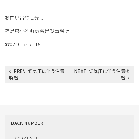
お問い合わせ先↓
福島県小名浜港湾建設事務所
☎0246-53-7118
投
PREV:
低気圧に伴う注意
NEXT:
低気圧に伴う注意喚
稿
喚起
起
ナ
ビ
ゲ
ー
シ
ョ
BACK NUMBER
ン
2026年8月