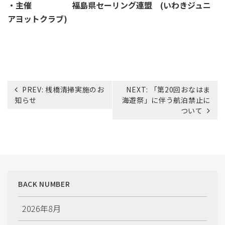
・主催 福島県セーリング連盟 (いわきジュニ
アヨットクラブ)
投
PREV:
桟橋清掃実施のお
NEXT:
「第20回おなはま
稿
知らせ
海遊祭」に伴う航泊禁止に
ナ
ついて
ビ
ゲ
ー
シ
ョ
ン
BACK NUMBER
2026年8月