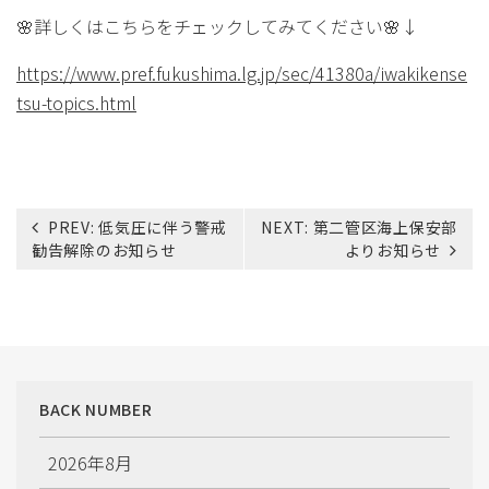
🌸詳しくはこちらをチェックしてみてください🌸↓
https://www.pref.fukushima.lg.jp/sec/41380a/iwakikense
tsu-topics.html
投
PREV:
低気圧に伴う警戒
NEXT:
第二管区海上保安部
稿
勧告解除のお知らせ
よりお知らせ
ナ
ビ
ゲ
ー
シ
ョ
BACK NUMBER
ン
2026年8月