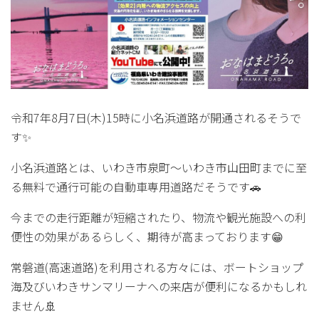
令和7年8月7日(木)15時に小名浜道路が開通されるそうで
す✨
小名浜道路とは、いわき市泉町～いわき市山田町までに至
る無料で通行可能の自動車専用道路だそうです🚗
今までの走行距離が短縮されたり、物流や観光施設への利
便性の効果があるらしく、期待が高まっております😁
常磐道(高速道路)を利用される方々には、ボートショップ
海及びいわきサンマリーナへの来店が便利になるかもしれ
ません🚢