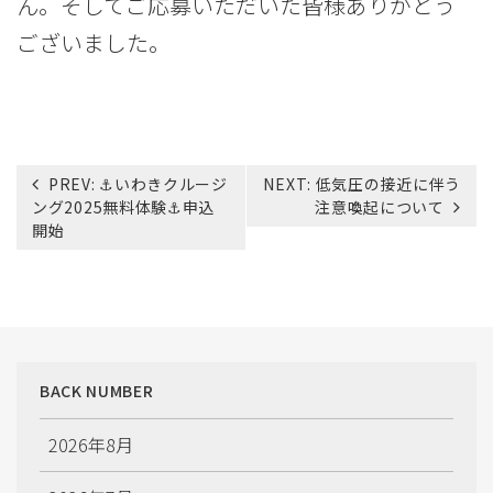
ん。そしてご応募いただいた皆様ありがとう
ございました。
投
PREV:
⚓いわきクルージ
NEXT:
低気圧の接近に伴う
稿
ング2025無料体験⚓申込
注意喚起について
ナ
開始
ビ
ゲ
ー
シ
ョ
ン
BACK NUMBER
2026年8月