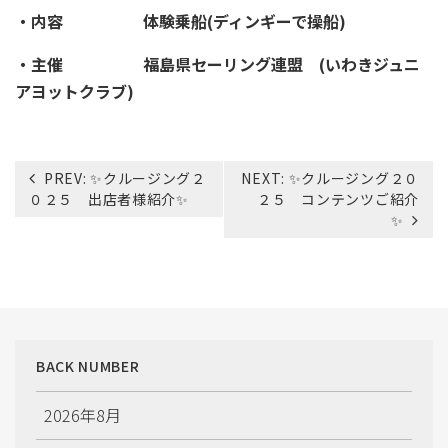
・内容 体験乗船(ディンギーで操船)
・主催 福島県セーリング連盟 (いわきジュニ
アヨットクラブ)
投
PREV:
✨クルージング２
NEXT:
✨クルージング２０
稿
０２５ 出店者様紹介✨
２５ コンテンツご紹介
ナ
✨
ビ
ゲ
ー
シ
ョ
ン
BACK NUMBER
2026年8月