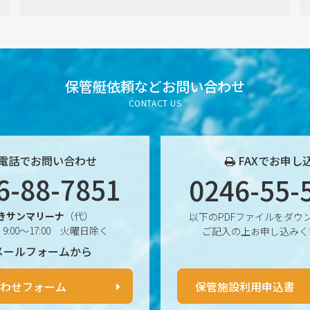
保管艇依頼など
お問い合わせ
CONTACT US
電話でお問い合わせ
FAXでお申し
6-88-7851
0246-55-
きサンマリーナ
（代）
以下のPDFファイルをダウ
9:00〜17:00 火曜日除く
ご記入の上お申し込みく
メールフォームから
わせフォーム
保管施設利用申込書